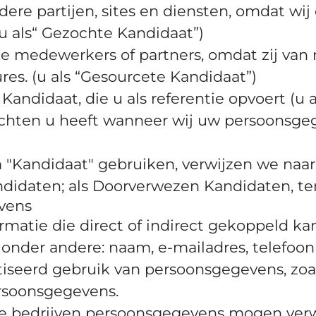
ere partijen, sites en diensten, omdat wij 
u als“ Gezochte Kandidaat”)
e medewerkers of partners, omdat zij van m
res. (u als “Gesourcete Kandidaat”)
ndidaat, die u als referentie opvoert (u al
 rechten u heeft wanneer wij uw persoonsg
m "Kandidaat" gebruiken, verwijzen we na
didaten; als Doorverwezen Kandidaten, ten
vens
ormatie die direct of indirect gekoppeld k
onder andere: naam, e-mailadres, telefoo
seerd gebruik van persoonsgegevens, zoa
ersoonsgegevens.
hoe bedrijven persoonsgegevens mogen ve